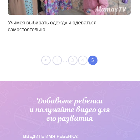
Учимся выбирать одежду и одеваться
самостоятельно
<
1
3
4
5
...
Добавьте ребенка
и получайте видео
для
его развития
ВВЕДИТЕ ИМЯ РЕБЕНКА: